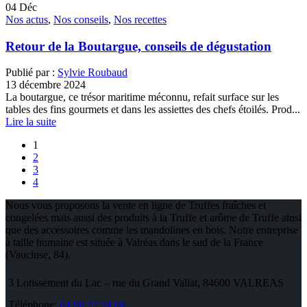
04
Déc
Nos actus
,
Nos conseils
,
Nos recettes
Retour de la Boutargue, conseils de dégustation
Publié par :
Sylvie Roubaud
13 décembre 2024
La boutargue, ce trésor maritime méconnu, refait surface sur les
tables des fins gourmets et dans les assiettes des chefs étoilés. Prod...
Lire la suite
1
2
3
4
Nous vous proposons la vente en ligne de Truffes fraîches et
congelées mais aussi des produits à la Truffe et arôme de Truffe ainsi
que des accessoires comme les mandolines en bois. Notre entreprise
à taille humaine est située à Valréas dans le sud de la France
(Vaucluse, 84).
3 Lotissement du Lac – rue du Grand Vallat, 84600 VALREAS
Téléphone:
04 90 37 34 08