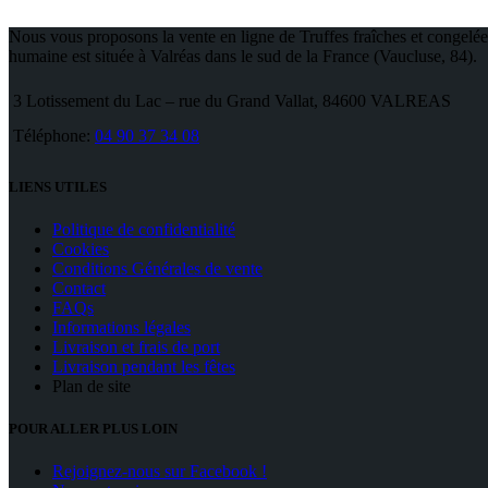
Nous vous proposons la vente en ligne de Truffes fraîches et congelées
humaine est située à Valréas dans le sud de la France (Vaucluse, 84).
3 Lotissement du Lac – rue du Grand Vallat, 84600 VALREAS
Téléphone:
04 90 37 34 08
LIENS UTILES
Politique de confidentialité
Cookies
Conditions Générales de vente
Contact
FAQs
Informations légales
Livraison et frais de port
Livraison pendant les fêtes
Plan de site
POUR ALLER PLUS LOIN
Rejoignez-nous sur Facebook !