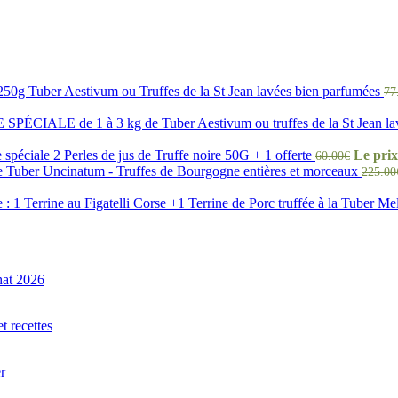
 250g Tuber Aestivum ou Truffes de la St Jean lavées bien parfumées
77
SPÉCIALE de 1 à 3 kg de Tuber Aestivum ou truffes de la St Jean lavé
 spéciale 2 Perles de jus de Truffe noire 50G + 1 offerte
Le prix 
60.00
€
uber Uncinatum - Truffes de Bourgogne entières et morceaux
225.00
e : 1 Terrine au Figatelli Corse +1 Terrine de Porc truffée à la Tuber 
hat 2026
t recettes
r