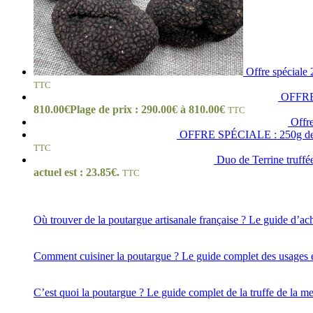
Offre spéciale
TTC
OFFRE 
810.00
€
Plage de prix : 290.00€ à 810.00€
TTC
Offre
OFFRE SPÉCIALE : 250g de T
TTC
Duo de Terrine truffé
actuel est : 23.85€.
TTC
Où trouver de la poutargue artisanale française ? Le guide d’ac
Comment cuisiner la poutargue ? Le guide complet des usages e
C’est quoi la poutargue ? Le guide complet de la truffe de la me