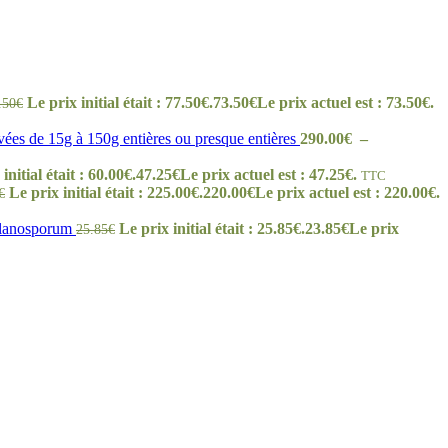
Le prix initial était : 77.50€.
73.50
€
Le prix actuel est : 73.50€.
.50
€
es de 15g à 150g entières ou presque entières
290.00
€
–
initial était : 60.00€.
47.25
€
Le prix actuel est : 47.25€.
TTC
Le prix initial était : 225.00€.
220.00
€
Le prix actuel est : 220.00€.
€
Melanosporum
Le prix initial était : 25.85€.
23.85
€
Le prix
25.85
€