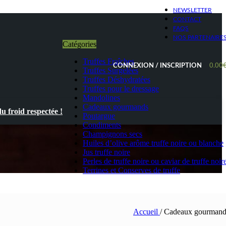
NEWSLETTER
CONTACT
FAQS
NOS PARTENAIRE
Catégories
Truffes Fraîches
CONNEXION / INSCRIPTION
0.00
Truffes Surgelées
Truffes Déshydratées
Truffes pour le dressage
Mandolines
Cadeaux gourmands
 froid respectée !
Poutargue
Condiments
Champignons secs
Huiles d’olive arôme truffe noire ou blanche
Jus truffe noire
Perles de truffe noire ou caviar de truffe noir
Terrines et Conserves de truffe
Accueil
/
Cadeaux gourmand