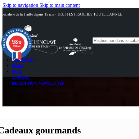
Skip to navigation
Skip to main content
Spécialiste de la Truffe depuis 15 ans - TRUFFES FRAÎCHES TOUTE L'ANNÉE
9.8
/10
890 avis
ACCUEIL
BOUTIQUE
BLOG
FAQS
CONTACT
INSCRIPTION NEWSLETTER
Cadeaux gourmands