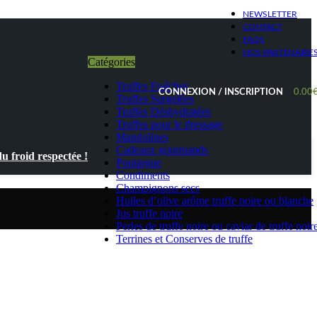
NEWSLETTER
CONTACT
FAQS
NOS PARTENAIRE
Catégories
Truffes Fraîches
CONNEXION / INSCRIPTION
0.00
Truffes Surgelées
Truffes Déshydratées
Truffes pour le dressage
Mandolines
Cadeaux gourmands
 froid respectée !
Poutargue
Condiments
Champignons secs
Huiles d’olive arôme truffe noire ou blanche
Jus truffe noire
Perles de truffe noire ou caviar de truffe noir
Terrines et Conserves de truffe