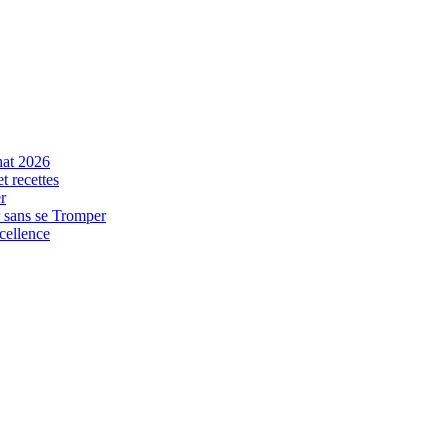
hat 2026
t recettes
r
r sans se Tromper
xcellence