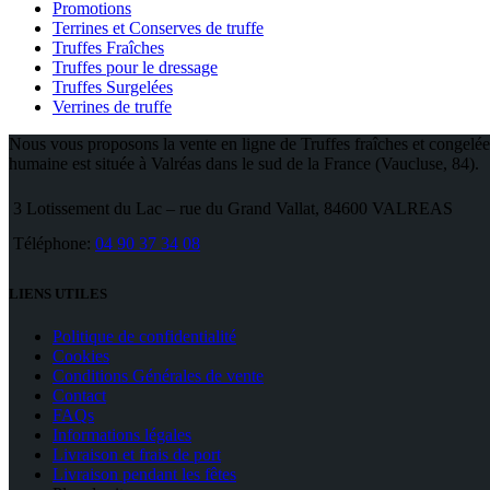
Promotions
Terrines et Conserves de truffe
Truffes Fraîches
Truffes pour le dressage
Truffes Surgelées
Verrines de truffe
Nous vous proposons la vente en ligne de Truffes fraîches et congelées
humaine est située à Valréas dans le sud de la France (Vaucluse, 84).
3 Lotissement du Lac – rue du Grand Vallat, 84600 VALREAS
Téléphone:
04 90 37 34 08
LIENS UTILES
Politique de confidentialité
Cookies
Conditions Générales de vente
Contact
FAQs
Informations légales
Livraison et frais de port
Livraison pendant les fêtes