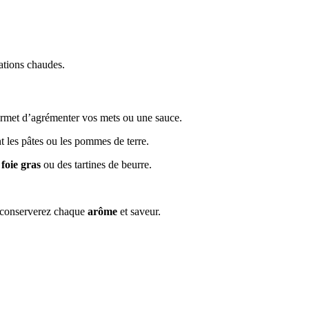
ations chaudes.
 permet d’agrémenter vos mets ou une sauce.
t les pâtes ou les pommes de terre.
e
foie gras
ou des tartines de beurre.
s conserverez chaque
arôme
et saveur.