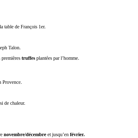
a table de François 1er.
seph Talon.
es premières
truffes
plantées par l’homme.
n Provence.
si de chaleur.
re
novembre/décembre
et jusqu’en
février.