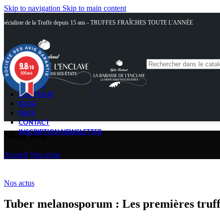
Skip to navigation
Skip to main content
Spécialiste de la Truffe depuis 15 ans - TRUFFES FRAÎCHES TOUTE L'ANNÉE
9.8
/10
890 avis
ACCUEIL
BOUTIQUE
BLOG
FAQS
CONTACT
INSCRIPTION NEWSLETTER
Notre Blog
Accueil
/
Nos actus
Nos actus
Tuber melanosporum : Les premières truffe