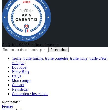
Copyright ©2026 truffe-enclave.com
Rechercher
Truffe, truffe fraîche, truffe congelée, truffe noire, truffe d’été
en ligne
Boutique
Notre Blog
FAQs
Mon compte
Contact
Newsletter
Connexion / Inscription
Mon panier
Fermer