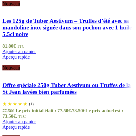
Nouveau
Les 125g de Tuber Aestivum – Truffes d’été avec sa
mandoline inox signée dans son pochon avec 1 huile
5.5cl noire
81.80
€
TTC
Ajouter au panier
Aperçu rapide
Nouveau
Offre spéciale 250g Tuber Aestivum ou Truffes de la
St Jean lavées bien parfumées
(1)
Le prix initial était : 77.50€.
73.50
€
Le prix actuel est :
77.50
€
73.50€.
TTC
Ajouter au panier
Aperçu rapide