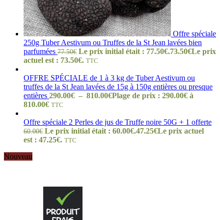
Offre spéciale
250g Tuber Aestivum ou Truffes de la St Jean lavées bien
parfumées
Le prix initial était : 77.50€.
73.50
€
Le prix
77.50
€
actuel est : 73.50€.
TTC
OFFRE SPÉCIALE de 1 à 3 kg de Tuber Aestivum ou
truffes de la St Jean lavées de 15g à 150g entières ou presque
entières
290.00
€
–
810.00
€
Plage de prix : 290.00€ à
810.00€
TTC
Offre spéciale 2 Perles de jus de Truffe noire 50G + 1 offerte
Le prix initial était : 60.00€.
47.25
€
Le prix actuel
60.00
€
est : 47.25€.
TTC
Nouveau