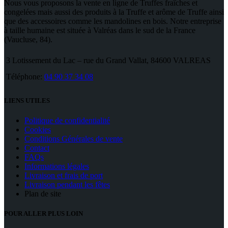
Nous vous proposons la vente en ligne de Truffes fraîches et
congelées mais aussi des produits à la Truffe et arôme de Truffe ainsi
que des accessoires comme les mandolines en bois. Notre entreprise
à taille humaine est située à Valréas dans le sud de la France
(Vaucluse, 84).
3 Lotissement du Lac – rue du Grand Vallat, 84600 VALREAS
Téléphone:
04 90 37 34 08
LIENS UTILES
Politique de confidentialité
Cookies
Conditions Générales de vente
Contact
FAQs
Informations légales
Livraison et frais de port
Livraison pendant les fêtes
Plan de site
POUR ALLER PLUS LOIN