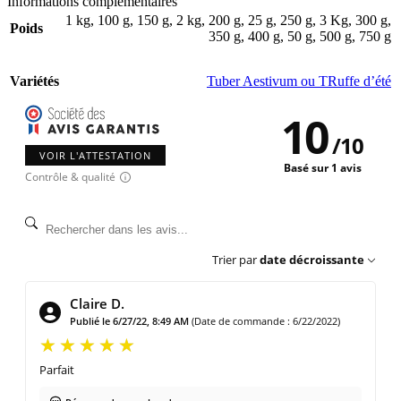
Informations complémentaires
1 kg
,
100 g
,
150 g
,
2 kg
,
200 g
,
25 g
,
250 g
,
3 Kg
,
300 g
,
Poids
350 g
,
400 g
,
50 g
,
500 g
,
750 g
Variétés
Tuber Aestivum ou TRuffe d’été
10
/
10
VOIR L'ATTESTATION
Basé sur 1 avis
Contrôle & qualité
Trier par
date décroissante
Claire D.
Publié le 6/27/22, 8:49 AM
(Date de commande : 6/22/2022)
Parfait