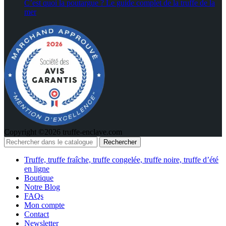
C’est quoi la poutargue ? Le guide complet de la truffe de la
mer
Copyright ©2026 truffe-enclave.com
Rechercher
Truffe, truffe fraîche, truffe congelée, truffe noire, truffe d’été
en ligne
Boutique
Notre Blog
FAQs
Mon compte
Contact
Newsletter