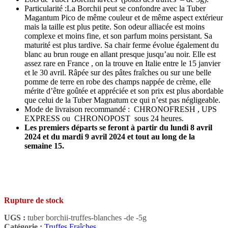
Particularité :La Borchii peut se confondre avec la Tuber
Magantum Pico de même couleur et de même aspect extérieur
mais la taille est plus petite. Son odeur alliacée est moins
complexe et moins fine, et son parfum moins persistant. Sa
maturité est plus tardive. Sa chair ferme évolue également du
blanc au brun rouge en allant presque jusqu’au noir. Elle est
assez rare en France , on la trouve en Italie entre le 15 janvier
et le 30 avril. Râpée sur des pâtes fraîches ou sur une belle
pomme de terre en robe des champs nappée de crème, elle
mérite d’être goûtée et appréciée et son prix est plus abordable
que celui de la Tuber Magnatum ce qui n’est pas négligeable.
Mode de livraison recommandé : CHRONOFRESH , UPS
EXPRESS ou CHRONOPOST sous 24 heures.
Les premiers départs se feront à partir du lundi 8 avril
2024 et du mardi 9 avril 2024 et tout au long de la
semaine 15.
Rupture de stock
UGS :
tuber borchii-truffes-blanches -de -5g
Catégorie :
Truffes Fraîches