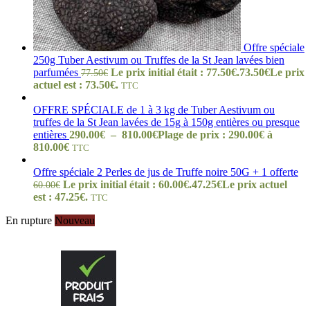
Offre spéciale
250g Tuber Aestivum ou Truffes de la St Jean lavées bien
parfumées
Le prix initial était : 77.50€.
73.50
€
Le prix
77.50
€
actuel est : 73.50€.
TTC
OFFRE SPÉCIALE de 1 à 3 kg de Tuber Aestivum ou
truffes de la St Jean lavées de 15g à 150g entières ou presque
entières
290.00
€
–
810.00
€
Plage de prix : 290.00€ à
810.00€
TTC
Offre spéciale 2 Perles de jus de Truffe noire 50G + 1 offerte
Le prix initial était : 60.00€.
47.25
€
Le prix actuel
60.00
€
est : 47.25€.
TTC
En rupture
Nouveau