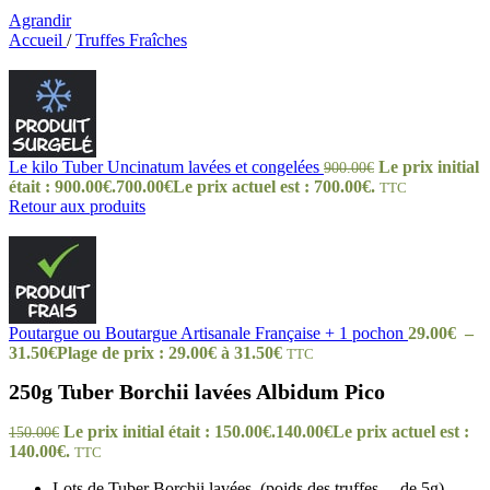
Agrandir
Accueil
/
Truffes Fraîches
Le kilo Tuber Uncinatum lavées et congelées
Le prix initial
900.00
€
était : 900.00€.
700.00
€
Le prix actuel est : 700.00€.
TTC
Retour aux produits
Poutargue ou Boutargue Artisanale Française + 1 pochon
29.00
€
–
31.50
€
Plage de prix : 29.00€ à 31.50€
TTC
250g Tuber Borchii lavées Albidum Pico
Le prix initial était : 150.00€.
140.00
€
Le prix actuel est :
150.00
€
140.00€.
TTC
Lots de Tuber Borchii lavées (poids des truffes – de 5g).