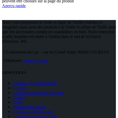
peuvent être choisies sur la page du produit
Aperçu rapide
Nous vous proposons la vente en ligne de Truffes fraîches et
congelées mais aussi des produits à la Truffe et arôme de Truffe ainsi
que des accessoires comme les mandolines en bois. Notre entreprise
à taille humaine est située à Valréas dans le sud de la France
(Vaucluse, 84).
3 Lotissement du Lac – rue du Grand Vallat, 84600 VALREAS
Téléphone:
04 90 37 34 08
LIENS UTILES
Politique de confidentialité
Cookies
Conditions Générales de vente
Contact
FAQs
Informations légales
Livraison et frais de port
Livraison pendant les fêtes