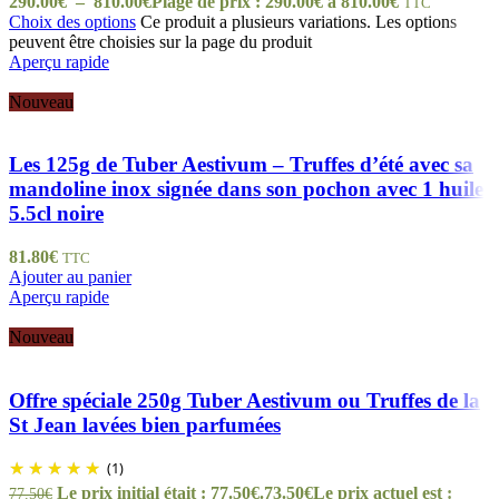
290.00
€
–
810.00
€
Plage de prix : 290.00€ à 810.00€
TTC
Choix des options
Ce produit a plusieurs variations. Les options
peuvent être choisies sur la page du produit
Aperçu rapide
Nouveau
Les 125g de Tuber Aestivum – Truffes d’été avec sa
mandoline inox signée dans son pochon avec 1 huile
5.5cl noire
81.80
€
TTC
Ajouter au panier
Aperçu rapide
Nouveau
Offre spéciale 250g Tuber Aestivum ou Truffes de la
St Jean lavées bien parfumées
(1)
Le prix initial était : 77.50€.
73.50
€
Le prix actuel est :
77.50
€