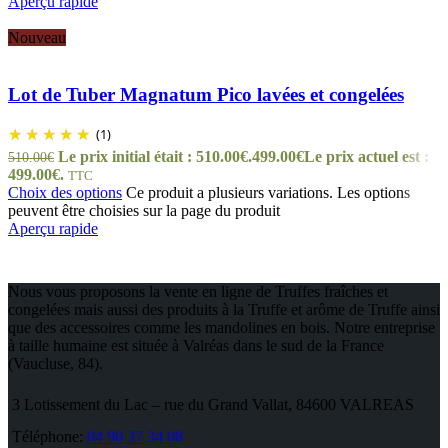
Aperçu rapide
Nouveau
Lot de Tuber Magnatum Pico lavées et congelées
(1)
Le prix initial était : 510.00€.
499.00
€
Le prix actuel est :
510.00
€
499.00€.
TTC
Choix des options
Ce produit a plusieurs variations. Les options
peuvent être choisies sur la page du produit
Aperçu rapide
Nous vous proposons la vente en ligne de Truffes fraîches et
congelées mais aussi des produits à la Truffe et arôme de Truffe ainsi
que des accessoires comme les mandolines en bois. Notre entreprise
à taille humaine est située à Valréas dans le sud de la France
(Vaucluse, 84).
3 Lotissement du Lac – rue du Grand Vallat, 84600 VALREAS
Téléphone:
04 90 37 34 08