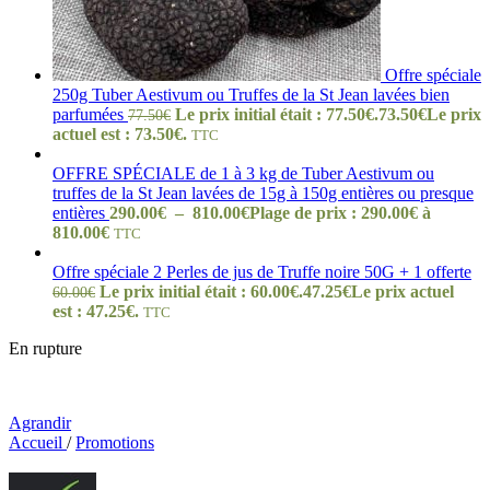
Offre spéciale
250g Tuber Aestivum ou Truffes de la St Jean lavées bien
parfumées
Le prix initial était : 77.50€.
73.50
€
Le prix
77.50
€
actuel est : 73.50€.
TTC
OFFRE SPÉCIALE de 1 à 3 kg de Tuber Aestivum ou
truffes de la St Jean lavées de 15g à 150g entières ou presque
entières
290.00
€
–
810.00
€
Plage de prix : 290.00€ à
810.00€
TTC
Offre spéciale 2 Perles de jus de Truffe noire 50G + 1 offerte
Le prix initial était : 60.00€.
47.25
€
Le prix actuel
60.00
€
est : 47.25€.
TTC
En rupture
Agrandir
Accueil
/
Promotions