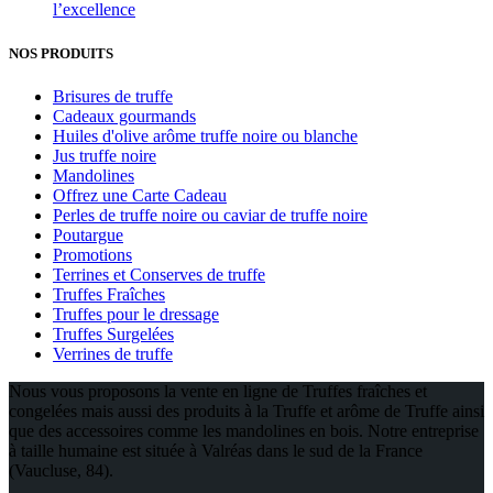
l’excellence
NOS PRODUITS
Brisures de truffe
Cadeaux gourmands
Huiles d'olive arôme truffe noire ou blanche
Jus truffe noire
Mandolines
Offrez une Carte Cadeau
Perles de truffe noire ou caviar de truffe noire
Poutargue
Promotions
Terrines et Conserves de truffe
Truffes Fraîches
Truffes pour le dressage
Truffes Surgelées
Verrines de truffe
Nous vous proposons la vente en ligne de Truffes fraîches et
congelées mais aussi des produits à la Truffe et arôme de Truffe ainsi
que des accessoires comme les mandolines en bois. Notre entreprise
à taille humaine est située à Valréas dans le sud de la France
(Vaucluse, 84).