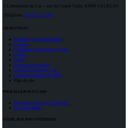
3 Lotissement du Lac – rue du Grand Vallat, 84600 VALREAS
Téléphone:
04 90 37 34 08
LIENS UTILES
Politique de confidentialité
Cookies
Conditions Générales de vente
Contact
FAQs
Informations légales
Livraison et frais de port
Livraison pendant les fêtes
Plan de site
POUR ALLER PLUS LOIN
Rejoignez-nous sur Facebook !
Nos partenaires
VOTRE AVIS NOUS INTÉRESSE