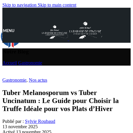
Skip to navigation
Skip to main content
MENU
9.8
/10
890 avis
Notre Blog
Accueil
/
Gastronomie
Gastronomie
,
Nos actus
Tuber Melanosporum vs Tuber
Uncinatum : Le Guide pour Choisir la
Truffe Idéale pour vos Plats d’Hiver
Publié par :
Sylvie Roubaud
13 novembre 2025
Activé 13 novembre 2025