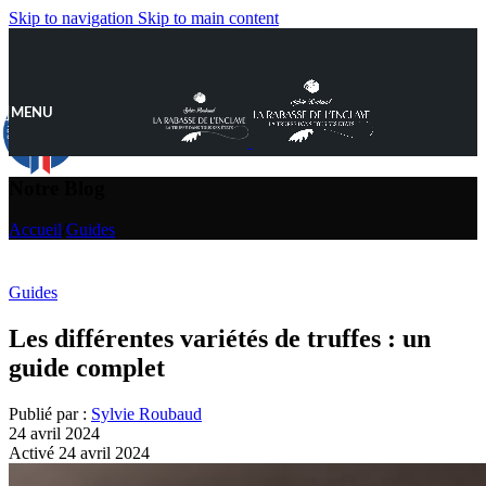
Skip to navigation
Skip to main content
MENU
9.8
/10
890 avis
Notre Blog
Accueil
/
Guides
Guides
Les différentes variétés de truffes : un
guide complet
Publié par :
Sylvie Roubaud
24 avril 2024
Activé 24 avril 2024