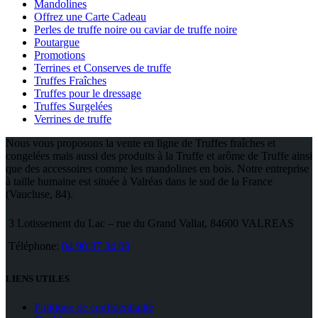
Mandolines
Offrez une Carte Cadeau
Perles de truffe noire ou caviar de truffe noire
Poutargue
Promotions
Terrines et Conserves de truffe
Truffes Fraîches
Truffes pour le dressage
Truffes Surgelées
Verrines de truffe
Nous vous proposons la vente en ligne de Truffes fraîches et
congelées mais aussi des produits à la Truffe et arôme de Truffe ainsi
que des accessoires comme les mandolines en bois. Notre entreprise
à taille humaine est située à Valréas dans le sud de la France
(Vaucluse, 84).
3 Lotissement du Lac – rue du Grand Vallat, 84600 VALREAS
Téléphone:
04 90 37 34 08
LIENS UTILES
Politique de confidentialité