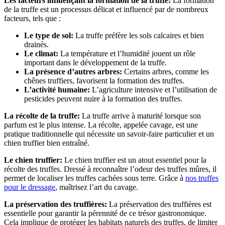
Les facteurs influençant la formation de la truffe:
La formation
de la truffe est un processus délicat et influencé par de nombreux
facteurs, tels que :
Le type de sol:
La truffe préfère les sols calcaires et bien
drainés.
Le climat:
La température et l’humidité jouent un rôle
important dans le développement de la truffe.
La présence d’autres arbres:
Certains arbres, comme les
chênes truffiers, favorisent la formation des truffes.
L’activité humaine:
L’agriculture intensive et l’utilisation de
pesticides peuvent nuire à la formation des truffes.
La récolte de la truffe:
La truffe arrive à maturité lorsque son
parfum est le plus intense. La récolte, appelée cavage, est une
pratique traditionnelle qui nécessite un savoir-faire particulier et un
chien truffier bien entraîné.
Le chien truffier:
Le chien truffier est un atout essentiel pour la
récolte des truffes. Dressé à reconnaître l’odeur des truffes mûres, il
permet de localiser les truffes cachées sous terre. Grâce à
nos truffes
pour le dressage
, maîtrisez l’art du cavage.
La préservation des truffières:
La préservation des truffières est
essentielle pour garantir la pérennité de ce trésor gastronomique.
Cela implique de protéger les habitats naturels des truffes, de limiter