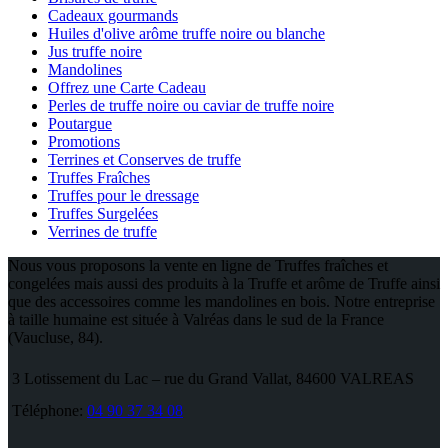
Cadeaux gourmands
Huiles d'olive arôme truffe noire ou blanche
Jus truffe noire
Mandolines
Offrez une Carte Cadeau
Perles de truffe noire ou caviar de truffe noire
Poutargue
Promotions
Terrines et Conserves de truffe
Truffes Fraîches
Truffes pour le dressage
Truffes Surgelées
Verrines de truffe
Nous vous proposons la vente en ligne de Truffes fraîches et
congelées mais aussi des produits à la Truffe et arôme de Truffe ainsi
que des accessoires comme les mandolines en bois. Notre entreprise
à taille humaine est située à Valréas dans le sud de la France
(Vaucluse, 84).
3 Lotissement du Lac – rue du Grand Vallat, 84600 VALREAS
Téléphone:
04 90 37 34 08