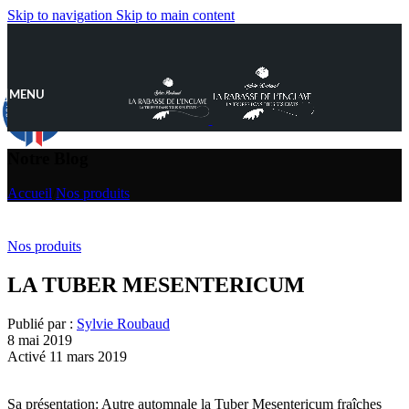
Skip to navigation
Skip to main content
MENU
9.8
/10
890 avis
Notre Blog
Accueil
/
Nos produits
Nos produits
LA TUBER MESENTERICUM
Publié par :
Sylvie Roubaud
8 mai 2019
Activé 11 mars 2019
Sa présentation: Autre automnale la Tuber Mesentericum fraîches