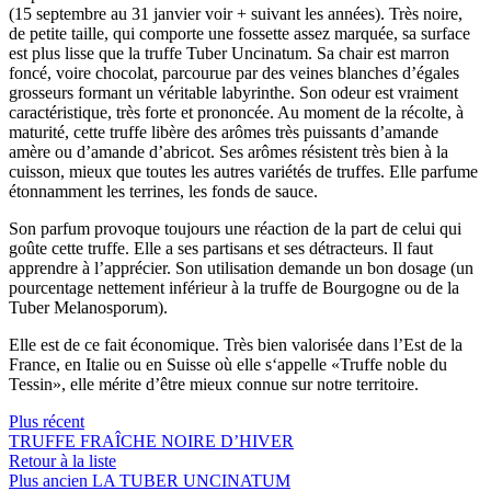
(15 septembre au 31 janvier voir + suivant les années). Très noire,
de petite taille, qui comporte une fossette assez marquée, sa surface
est plus lisse que la truffe Tuber Uncinatum. Sa chair est marron
foncé, voire chocolat, parcourue par des veines blanches d’égales
grosseurs formant un véritable labyrinthe. Son odeur est vraiment
caractéristique, très forte et prononcée. Au moment de la récolte, à
maturité, cette truffe libère des arômes très puissants d’amande
amère ou d’amande d’abricot. Ses arômes résistent très bien à la
cuisson, mieux que toutes les autres variétés de truffes. Elle parfume
étonnamment les terrines, les fonds de sauce.
Son parfum provoque toujours une réaction de la part de celui qui
goûte cette truffe. Elle a ses partisans et ses détracteurs. Il faut
apprendre à l’apprécier. Son utilisation demande un bon dosage (un
pourcentage nettement inférieur à la truffe de Bourgogne ou de la
Tuber Melanosporum).
Elle est de ce fait économique. Très bien valorisée dans l’Est de la
France, en Italie ou en Suisse où elle s‘appelle «Truffe noble du
Tessin», elle mérite d’être mieux connue sur notre territoire.
Plus récent
TRUFFE FRAÎCHE NOIRE D’HIVER
Retour à la liste
Plus ancien
LA TUBER UNCINATUM