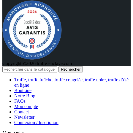
Copyright ©2026 truffe-enclave.com
Rechercher
Truffe, truffe fraîche, truffe congelée, truffe noire, truffe d’été
en ligne
Boutique
Notre Blog
FAQs
Mon compte
Contact
Newsletter
Connexion / Inscription
Mon panier