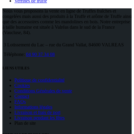
Verrines de truffe
Nous vous proposons la vente en ligne de Truffes fraîches et
congelées mais aussi des produits à la Truffe et arôme de Truffe ainsi
que des accessoires comme les mandolines en bois. Notre entreprise
à taille humaine est située à Valréas dans le sud de la France
(Vaucluse, 84).
3 Lotissement du Lac – rue du Grand Vallat, 84600 VALREAS
Téléphone:
04 90 37 34 08
LIENS UTILES
Politique de confidentialité
Cookies
Conditions Générales de vente
Contact
FAQs
Informations légales
Livraison et frais de port
Livraison pendant les fêtes
Plan de site