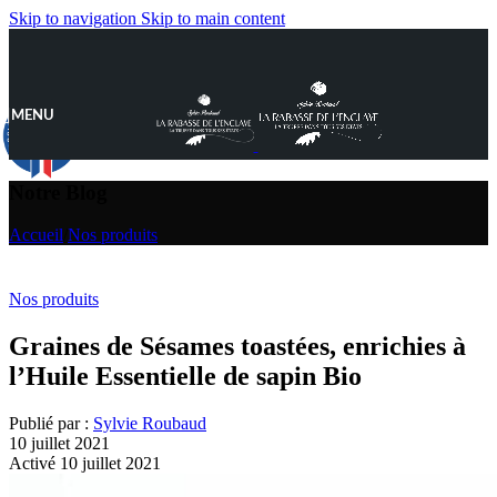
Skip to navigation
Skip to main content
MENU
9.8
/10
890 avis
Notre Blog
Accueil
/
Nos produits
Nos produits
Graines de Sésames toastées, enrichies à
l’Huile Essentielle de sapin Bio
Publié par :
Sylvie Roubaud
10 juillet 2021
Activé 10 juillet 2021