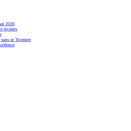
hat 2026
t recettes
r
r sans se Tromper
xcellence