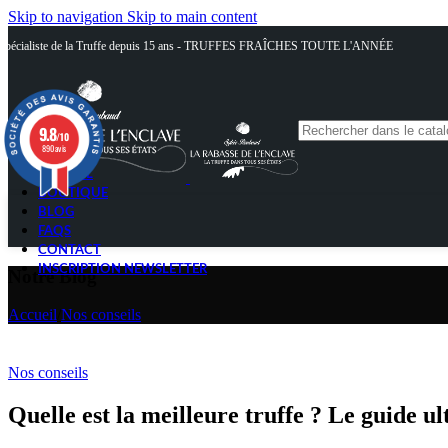
Skip to navigation
Skip to main content
Spécialiste de la Truffe depuis 15 ans - TRUFFES FRAÎCHES TOUTE L'ANNÉE
9.8
/10
890 avis
ACCUEIL
BOUTIQUE
BLOG
FAQS
CONTACT
INSCRIPTION NEWSLETTER
Notre Blog
Accueil
/
Nos conseils
Nos conseils
Quelle est la meilleure truffe ? Le guide ul