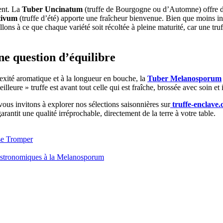
sent. La
Tuber Uncinatum
(truffe de Bourgogne ou d’Automne) offre des
tivum
(truffe d’été) apporte une fraîcheur bienvenue. Bien que moins inte
illons à ce que chaque variété soit récoltée à pleine maturité, car une 
ne question d’équilibre
plexité aromatique et à la longueur en bouche, la
Tuber Melanosporum
eure » truffe est avant tout celle qui est fraîche, brossée avec soin et 
ous invitons à explorer nos sélections saisonnières sur
truffe-enclave
rantit une qualité irréprochable, directement de la terre à votre table.
 se Tromper
Gastronomiques à la Melanosporum