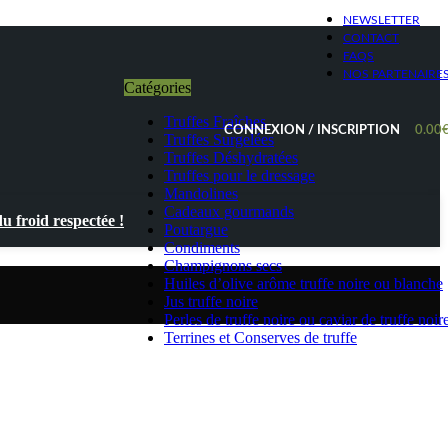
NEWSLETTER
CONTACT
FAQS
NOS PARTENAIRE
Catégories
Truffes Fraîches
CONNEXION / INSCRIPTION
0.00
Truffes Surgelées
Truffes Déshydratées
Truffes pour le dressage
Mandolines
Cadeaux gourmands
 froid respectée !
Poutargue
Condiments
Champignons secs
Huiles d’olive arôme truffe noire ou blanche
Jus truffe noire
Perles de truffe noire ou caviar de truffe noir
Terrines et Conserves de truffe