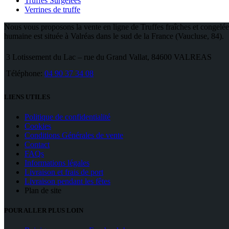
Truffes Surgelées
Verrines de truffe
Nous vous proposons la vente en ligne de Truffes fraîches et congelées
humaine est située à Valréas dans le sud de la France (Vaucluse, 84).
3 Lotissement du Lac – rue du Grand Vallat, 84600 VALREAS
Téléphone:
04 90 37 34 08
LIENS UTILES
Politique de confidentialité
Cookies
Conditions Générales de vente
Contact
FAQs
Informations légales
Livraison et frais de port
Livraison pendant les fêtes
Plan de site
POUR ALLER PLUS LOIN