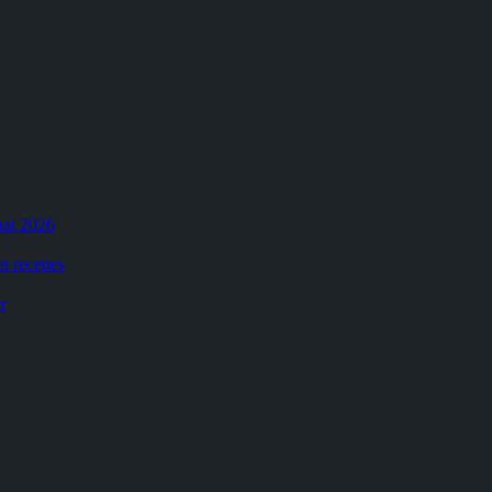
hat 2026
t recettes
r