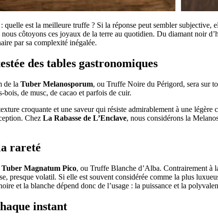
 quelle est la meilleure truffe ? Si la réponse peut sembler subjective, e
, nous côtoyons ces joyaux de la terre au quotidien. Du diamant noir d’h
aire par sa complexité inégalée.
stée des tables gastronomiques
m de la
Tuber Melanosporum
, ou Truffe Noire du Périgord, sera sur t
bois, de musc, de cacao et parfois de cuir.
texture croquante et une saveur qui résiste admirablement à une légère ch
exception. Chez
La Rabasse de L’Enclave
, nous considérons la Melanosp
la rareté
a
Tuber Magnatum Pico
, ou Truffe Blanche d’Alba. Contrairement à la 
se, presque volatil. Si elle est souvent considérée comme la plus luxueuse
noire et la blanche dépend donc de l’usage : la puissance et la polyva
chaque instant