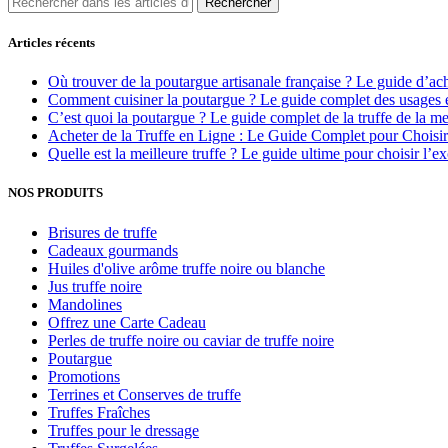
Rechercher
Articles récents
Où trouver de la poutargue artisanale française ? Le guide d’ac
Comment cuisiner la poutargue ? Le guide complet des usages e
C’est quoi la poutargue ? Le guide complet de la truffe de la me
Acheter de la Truffe en Ligne : Le Guide Complet pour Choisi
Quelle est la meilleure truffe ? Le guide ultime pour choisir l’e
NOS PRODUITS
Brisures de truffe
Cadeaux gourmands
Huiles d'olive arôme truffe noire ou blanche
Jus truffe noire
Mandolines
Offrez une Carte Cadeau
Perles de truffe noire ou caviar de truffe noire
Poutargue
Promotions
Terrines et Conserves de truffe
Truffes Fraîches
Truffes pour le dressage