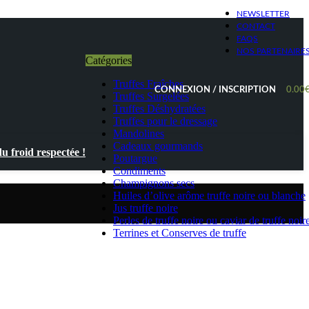
NEWSLETTER
CONTACT
FAQS
NOS PARTENAIRE
Catégories
Truffes Fraîches
CONNEXION / INSCRIPTION
0.00
Truffes Surgelées
Truffes Déshydratées
Truffes pour le dressage
Mandolines
Cadeaux gourmands
 froid respectée !
Poutargue
Condiments
Champignons secs
Huiles d’olive arôme truffe noire ou blanche
Jus truffe noire
Perles de truffe noire ou caviar de truffe noir
Terrines et Conserves de truffe