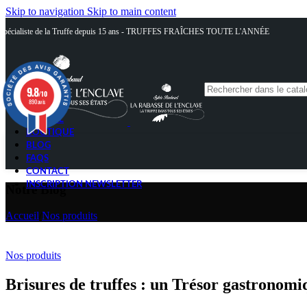
Skip to navigation
Skip to main content
Spécialiste de la Truffe depuis 15 ans - TRUFFES FRAÎCHES TOUTE L'ANNÉE
9.8
/10
890 avis
ACCUEIL
BOUTIQUE
BLOG
FAQS
CONTACT
INSCRIPTION NEWSLETTER
Notre Blog
Accueil
/
Nos produits
Nos produits
Brisures de truffes : un Trésor gastronomi