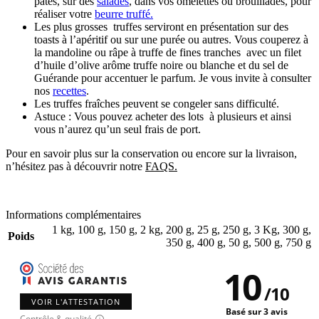
pâtes, sur des
salades
, dans vos omelettes ou brouillades, pour
réaliser votre
beurre truffé.
Les plus grosses truffes serviront en présentation sur des
toasts à l’apéritif ou sur une purée ou autres. Vous couperez à
la mandoline ou râpe à truffe de fines tranches avec un filet
d’huile d’olive arôme truffe noire ou blanche et du sel de
Guérande pour accentuer le parfum. Je vous invite à consulter
nos
recettes
.
Les truffes fraîches peuvent se congeler sans difficulté.
Astuce : Vous pouvez acheter des lots à plusieurs et ainsi
vous n’aurez qu’un seul frais de port.
Pour en savoir plus sur la conservation ou encore sur la livraison,
n’hésitez pas à découvrir notre
FAQS.
Informations complémentaires
1 kg
,
100 g
,
150 g
,
2 kg
,
200 g
,
25 g
,
250 g
,
3 Kg
,
300 g
,
Poids
350 g
,
400 g
,
50 g
,
500 g
,
750 g
10
/
10
VOIR L'ATTESTATION
Basé sur 3 avis
Contrôle & qualité