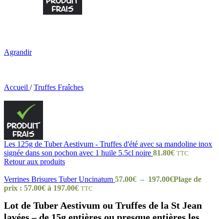
Agrandir
Accueil
/
Truffes Fraîches
Les 125g de Tuber Aestivum - Truffes d'été avec sa mandoline inox
signée dans son pochon avec 1 huile 5.5cl noire
81.80
€
TTC
Retour aux produits
Verrines Brisures Tuber Uncinatum
57.00
€
–
197.00
€
Plage de
prix : 57.00€ à 197.00€
TTC
Lot de Tuber Aestivum ou Truffes de la St Jean
lavées – de 15g entières ou presque entières les