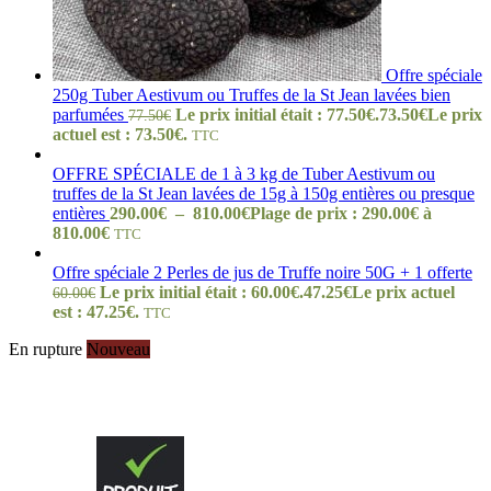
Offre spéciale
250g Tuber Aestivum ou Truffes de la St Jean lavées bien
parfumées
Le prix initial était : 77.50€.
73.50
€
Le prix
77.50
€
actuel est : 73.50€.
TTC
OFFRE SPÉCIALE de 1 à 3 kg de Tuber Aestivum ou
truffes de la St Jean lavées de 15g à 150g entières ou presque
entières
290.00
€
–
810.00
€
Plage de prix : 290.00€ à
810.00€
TTC
Offre spéciale 2 Perles de jus de Truffe noire 50G + 1 offerte
Le prix initial était : 60.00€.
47.25
€
Le prix actuel
60.00
€
est : 47.25€.
TTC
En rupture
Nouveau