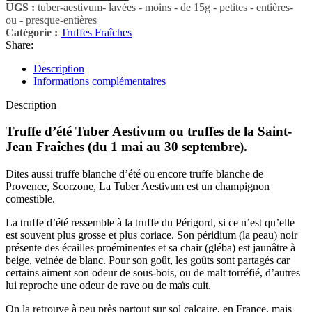
UGS :
tuber-aestivum- lavées - moins - de 15g - petites - entières-
ou - presque-entières
Catégorie :
Truffes Fraîches
Share:
Description
Informations complémentaires
Description
Truffe d’été Tuber Aestivum ou truffes de la Saint-
Jean Fraîches (du 1 mai au 30 septembre).
Dites aussi truffe blanche d’été ou encore truffe blanche de
Provence, Scorzone, La Tuber Aestivum est un champignon
comestible.
La truffe d’été ressemble à la truffe du Périgord, si ce n’est qu’elle
est souvent plus grosse et plus coriace. Son péridium (la peau) noir
présente des écailles proéminentes et sa chair (gléba) est jaunâtre à
beige, veinée de blanc. Pour son goût, les goûts sont partagés car
certains aiment son odeur de sous-bois, ou de malt torréfié, d’autres
lui reproche une odeur de rave ou de maïs cuit.
On la retrouve à peu près partout sur sol calcaire, en France, mais