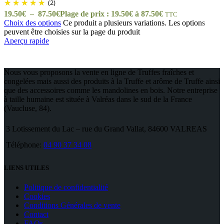
(2)
19.50
€
–
87.50
€
Plage de prix : 19.50€ à 87.50€
TTC
Choix des options
Ce produit a plusieurs variations. Les options
peuvent être choisies sur la page du produit
Aperçu rapide
Nous vous proposons la vente en ligne de Truffes fraîches et
congelées mais aussi des produits à la Truffe et arôme de Truffe ainsi
que des accessoires comme les mandolines en bois. Notre entreprise
à taille humaine est située à Valréas dans le sud de la France
(Vaucluse, 84).
3 Lotissement du Lac – rue du Grand Vallat, 84600 VALREAS
Téléphone:
04 90 37 34 08
LIENS UTILES
Politique de confidentialité
Cookies
Conditions Générales de vente
Contact
FAQs