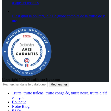
usages et recettes
C’est quoi la poutargue ? Le guide complet de la truffe de la
mer
Copyright ©2026 truffe-enclave.com
Rechercher
Truffe, truffe fraîche, truffe congelée, truffe noire, truffe d’été
en ligne
Boutique
Notre Blog
FAQs