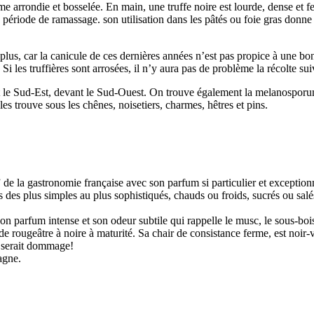
me arrondie et bosselée. En main, une truffe noire est lourde, dense et
 période de ramassage. son utilisation dans les pâtés ou foie gras donne dr
lus, car la canicule de ces dernières années n’est pas propice à une bonne
i les truffières sont arrosées, il n’y aura pas de problème la récolte sui
st le Sud-Est, devant le Sud-Ouest. On trouve également la melanosporum 
les trouve sous les chênes, noisetiers, charmes, hêtres et pins.
la gastronomie française avec son parfum si particulier et exceptionn
s des plus simples au plus sophistiqués, chauds ou froids, sucrés ou salés
parfum intense et son odeur subtile qui rappelle le musc, le sous-bois,
 rougeâtre à noire à maturité. Sa chair de consistance ferme, est noir-vio
 ce serait dommage!
pagne.