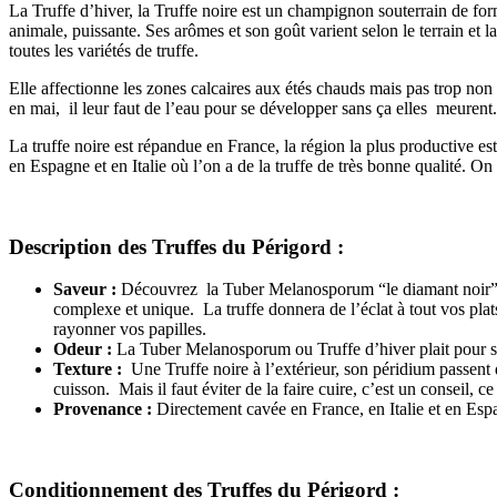
La Truffe d’hiver, la Truffe noire est un champignon souterrain de for
animale, puissante. Ses arômes et son goût varient selon le terrain et la
toutes les variétés de truffe.
Elle affectionne les zones calcaires aux étés chauds mais pas trop non p
en mai, il leur faut de l’eau pour se développer sans ça elles meurent. S
La truffe noire est répandue en France, la région la plus productive e
en Espagne et en Italie où l’on a de la truffe de très bonne qualité. On 
Description des Truffes du Périgord :
Saveur :
Découvrez la Tuber Melanosporum “le diamant noir” de 
complexe et unique.
La truffe donnera de l’éclat à tout vos plat
rayonner vos papilles.
Odeur :
La Tuber Melanosporum ou Truffe d’hiver plait pour son 
Texture :
Une Truffe noire à l’extérieur, son péridium passent de
cuisson. Mais il faut éviter de la faire cuire, c’est un conseil,
Provenance :
Directement cavée en France, en Italie et en Es
Conditionnement des Truffes du Périgord :