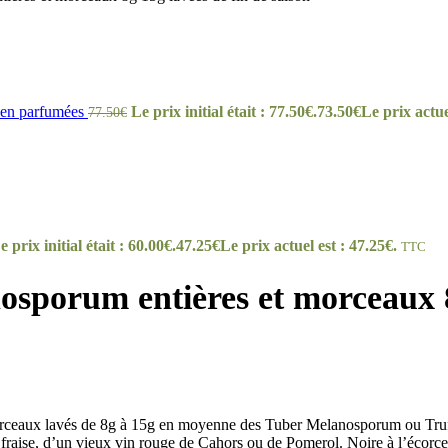
bien parfumées
Le prix initial était : 77.50€.
73.50
€
Le prix actue
77.50
€
e prix initial était : 60.00€.
47.25
€
Le prix actuel est : 47.25€.
TTC
osporum entières et morceaux 8
morceaux lavés de 8g à 15g en moyenne des Tuber Melanosporum ou Truff
de fraise, d’un vieux vin rouge de Cahors ou de Pomerol. Noire à l’écorce