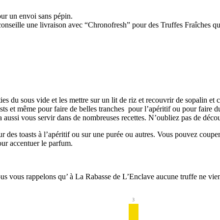
ur un envoi sans pépin.
nseille une livraison avec “Chronofresh” pour des Truffes Fraîches qui 
u sous vide et les mettre sur un lit de riz et recouvrir de sopalin et ch
sts et même pour faire de belles tranches pour l’apéritif ou pour faire d
urra aussi vous servir dans de nombreuses recettes. N’oubliez pas de déco
sur des toasts à l’apéritif ou sur une purée ou autres. Vous pouvez couper
our accentuer le parfum.
ous vous rappelons qu’ à La Rabasse de L’Enclave aucune truffe ne vien
3