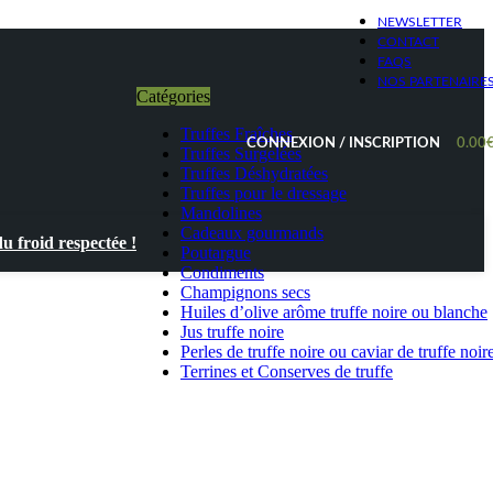
NEWSLETTER
CONTACT
FAQS
NOS PARTENAIRE
Catégories
Truffes Fraîches
CONNEXION / INSCRIPTION
0.00
Truffes Surgelées
Truffes Déshydratées
Truffes pour le dressage
Mandolines
Cadeaux gourmands
 froid respectée !
Poutargue
Condiments
Champignons secs
Huiles d’olive arôme truffe noire ou blanche
Jus truffe noire
Perles de truffe noire ou caviar de truffe noir
Terrines et Conserves de truffe