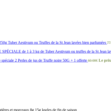
 250g Tuber Aestivum ou Truffes de la St Jean lavées bien parfumées
77
SPÉCIALE de 1 à 3 kg de Tuber Aestivum ou truffes de la St Jean lavé
 spéciale 2 Perles de jus de Truffe noire 50G + 1 offerte
Le prix 
60.00
€
ières et morceaux 8g 15g lavées de fin de saison