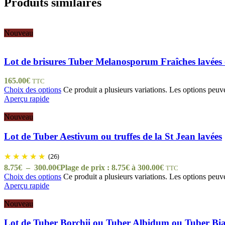
Produits similaires
Nouveau
Lot de brisures Tuber Melanosporum Fraîches lavées o
165.00
€
TTC
Choix des options
Ce produit a plusieurs variations. Les options peuve
Aperçu rapide
Nouveau
Lot de Tuber Aestivum ou truffes de la St Jean lavées
(26)
8.75
€
–
300.00
€
Plage de prix : 8.75€ à 300.00€
TTC
Choix des options
Ce produit a plusieurs variations. Les options peuve
Aperçu rapide
Nouveau
Lot de Tuber Borchii ou Tuber Albidum ou Tuber Bian