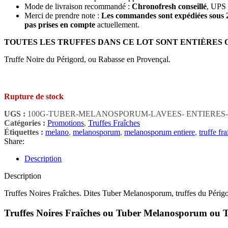
Mode de livraison recommandé :
Chronofresh conseillé
, UPS 
Merci de prendre note :
Les commandes sont expédiées sous 
pas prises en compte
actuellement.
TOUTES LES TRUFFES DANS CE LOT SONT ENTIÈRES 
Truffe Noire du Périgord, ou Rabasse en Provençal.
(3 avis)
Rupture de stock
UGS :
100G-TUBER-MELANOSPORUM-LAVEES- ENTIERES-
Catégories :
Promotions
,
Truffes Fraîches
Étiquettes :
melano
,
melanosporum
,
melanosporum entiere
,
truffe fr
Share:
Description
Description
Truffes Noires Fraîches. Dites Tuber Melanosporum, truffes du Périgor
Truffes Noires Fraîches ou Tuber Melanosporum ou T