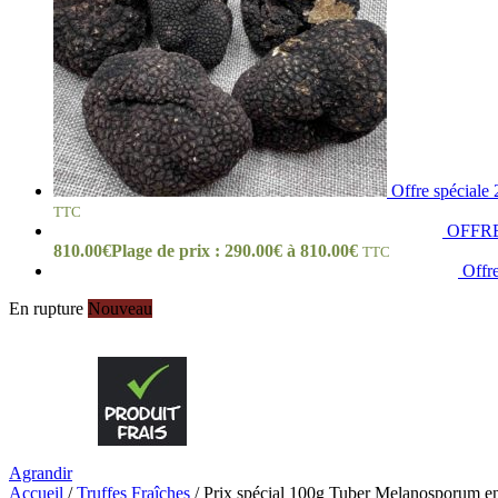
Offre spéciale
TTC
OFFRE 
810.00
€
Plage de prix : 290.00€ à 810.00€
TTC
Offre
En rupture
Nouveau
Agrandir
Accueil
/
Truffes Fraîches
/
Prix spécial 100g Tuber Melanosporum ent