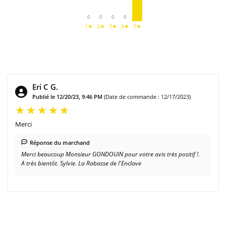
0
0
0
0
1★
2★
3★
4★
5★
Eri C G.
Publié le 12/20/23, 9:46 PM
(Date de commande : 12/17/2023)
Merci
Réponse du marchand
Merci beaucoup Monsieur GONDOUIN pour votre avis très positif !.
A très bientôt. Sylvie. La Rabasse de l'Enclave