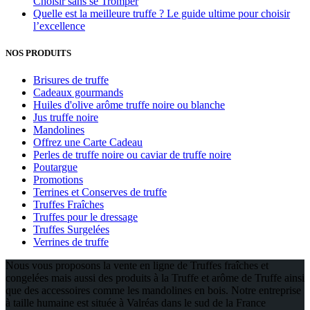
Choisir sans se Tromper
Quelle est la meilleure truffe ? Le guide ultime pour choisir
l’excellence
NOS PRODUITS
Brisures de truffe
Cadeaux gourmands
Huiles d'olive arôme truffe noire ou blanche
Jus truffe noire
Mandolines
Offrez une Carte Cadeau
Perles de truffe noire ou caviar de truffe noire
Poutargue
Promotions
Terrines et Conserves de truffe
Truffes Fraîches
Truffes pour le dressage
Truffes Surgelées
Verrines de truffe
Nous vous proposons la vente en ligne de Truffes fraîches et
congelées mais aussi des produits à la Truffe et arôme de Truffe ainsi
que des accessoires comme les mandolines en bois. Notre entreprise
à taille humaine est située à Valréas dans le sud de la France