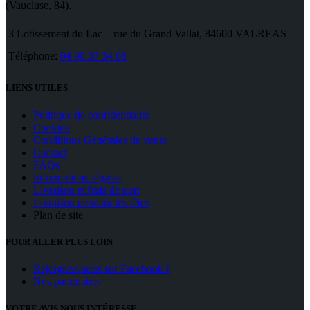
(Vaucluse, 84).
3 Lotissement du Lac – rue du Grand Vallat, 84600 VALREAS
Téléphone:
04 90 37 34 08
LIENS UTILES
Politique de confidentialité
Cookies
Conditions Générales de vente
Contact
FAQs
Informations légales
Livraison et frais de port
Livraison pendant les fêtes
Plan de site
POUR ALLER PLUS LOIN
Rejoignez-nous sur Facebook !
Nos partenaires
VOTRE AVIS NOUS INTÉRESSE