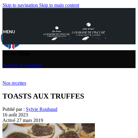
Skip to navigation
Skip to main content
MENU
9.8
/10
890 avis
Notre Blog
Accueil
/
Nos recettes
Nos recettes
TOASTS AUX TRUFFES
Publié par :
Sylvie Roubaud
16 août 2023
Activé 27 mars 2019