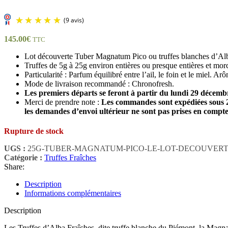
145.00
€
TTC
Lot découverte Tuber Magnatum Pico ou truffes blanches d’Al
Truffes de 5g à 25g environ entières ou presque entières et mo
Particularité :
Parfum équilibré entre l’ail, le foin et le miel. A
Mode de livraison recommandé : Chronofresh.
Les premiers départs se feront à partir du lundi 29 décembr
Merci de prendre note :
Les commandes sont expédiées sous 
les demandes d’envoi ultérieur ne sont pas prises en compt
Rupture de stock
(9 avis)
UGS :
25G-TUBER-MAGNATUM-PICO-LE-LOT-DECOUVER
Catégorie :
Truffes Fraîches
Share:
Description
Informations complémentaires
Description
Les Truffes d’Alba Fraîches, dite truffe blanche du Piémont, la Magnatu