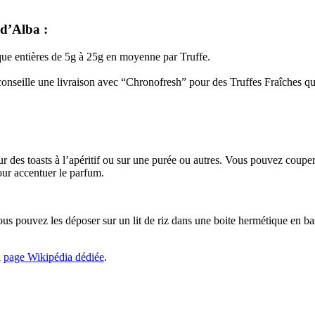
d’Alba :
sque entières de 5g à 25g en moyenne par Truffe.
nseille une livraison avec “Chronofresh” pour des Truffes Fraîches qui 
sur des toasts à l’apéritif ou sur une purée ou autres. Vous pouvez couper
our accentuer le parfum.
 pouvez les déposer sur un lit de riz dans une boite hermétique en bas d
a
page Wikipédia dédiée
.