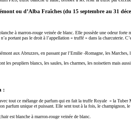
émont ou d’Alba Fraîches (du 15 septembre au 31 déc
t blanche à marron-rouge veinée de blanc. Elle possède une odeur forte m
a portant pas le droit à l’appellation « truffé » dans la charcuterie. C’
iémont aux Abruzzes, en passant par l’Emilie -Romagne, les Marches, l’O
t les peupliers blancs, les saules, les charmes, les noisetiers mais aussi s
 :
, avec tout ce mélange de parfum qui en fait la truffe Royale « la Tube
parfum unique et puissant. Elle sent tout à la fois, le champignon, le mie
 chair est blanche à marron-rouge veinée de blanc.