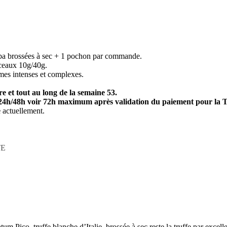
ba brossées à sec + 1 pochon par commande.
rceaux 10g/40g.
rômes intenses et complexes.
e et tout au long de la semaine 53.
24h/48h voir 72h maximum après validation du paiement pour la
e
actuellement.
TE
m Pico, truffe blanche d’Italie, brossée à sec reste la truffe par excell