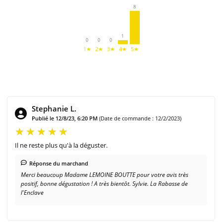
8
1
0
0
0
1★
2★
3★
4★
5★
Stephanie L.
Publié le 12/8/23, 6:20 PM
(Date de commande : 12/2/2023)
Il ne reste plus qu'à la déguster.
Réponse du marchand
Merci beaucoup Madame LEMOINE BOUTTE pour votre avis très
positif, bonne dégustation ! A très bientôt. Sylvie. La Rabasse de
l'Enclave