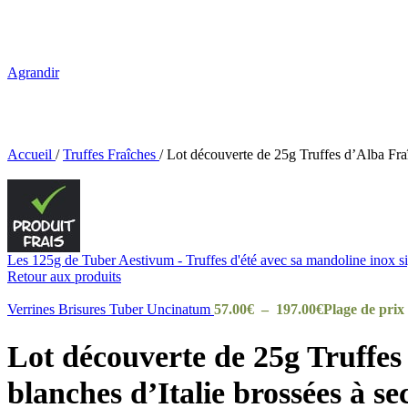
Agrandir
Accueil
/
Truffes Fraîches
/
Lot découverte de 25g Truffes d’Alba Fra
Les 125g de Tuber Aestivum - Truffes d'été avec sa mandoline inox s
Retour aux produits
Verrines Brisures Tuber Uncinatum
57.00
€
–
197.00
€
Plage de prix
Lot découverte de 25g Truffe
blanches d’Italie brossées à se