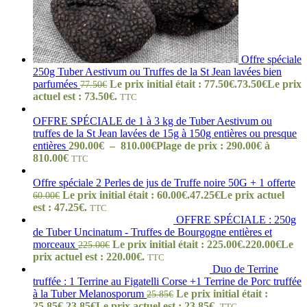
Offre spéciale
250g Tuber Aestivum ou Truffes de la St Jean lavées bien
parfumées
Le prix initial était : 77.50€.
73.50
€
Le prix
77.50
€
actuel est : 73.50€.
TTC
OFFRE SPÉCIALE de 1 à 3 kg de Tuber Aestivum ou
truffes de la St Jean lavées de 15g à 150g entières ou presque
entières
290.00
€
–
810.00
€
Plage de prix : 290.00€ à
810.00€
TTC
Offre spéciale 2 Perles de jus de Truffe noire 50G + 1 offerte
Le prix initial était : 60.00€.
47.25
€
Le prix actuel
60.00
€
est : 47.25€.
TTC
OFFRE SPÉCIALE : 250g
de Tuber Uncinatum - Truffes de Bourgogne entières et
morceaux
Le prix initial était : 225.00€.
220.00
€
Le
225.00
€
prix actuel est : 220.00€.
TTC
Duo de Terrine
truffée : 1 Terrine au Figatelli Corse +1 Terrine de Porc truffée
à la Tuber Melanosporum
Le prix initial était :
25.85
€
25.85€.
23.85
€
Le prix actuel est : 23.85€.
TTC