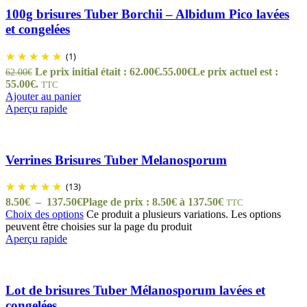
100g brisures Tuber Borchii – Albidum Pico lavées
et congelées
(1)
Le prix initial était : 62.00€.
55.00
€
Le prix actuel est :
62.00
€
55.00€.
TTC
Ajouter au panier
Aperçu rapide
Verrines Brisures Tuber Melanosporum
(13)
8.50
€
–
137.50
€
Plage de prix : 8.50€ à 137.50€
TTC
Choix des options
Ce produit a plusieurs variations. Les options
peuvent être choisies sur la page du produit
Aperçu rapide
Lot de brisures Tuber Mélanosporum lavées et
congelées