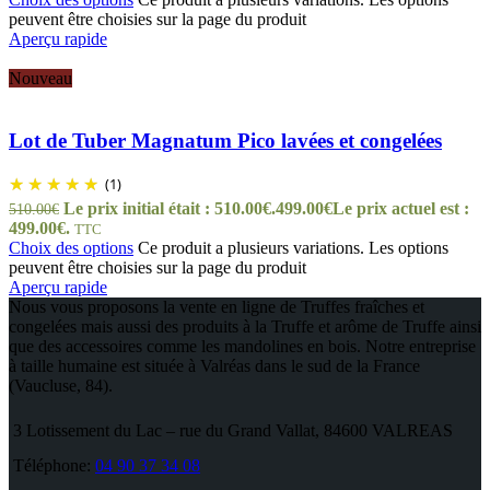
peuvent être choisies sur la page du produit
Aperçu rapide
Nouveau
Lot de Tuber Magnatum Pico lavées et congelées
(1)
Le prix initial était : 510.00€.
499.00
€
Le prix actuel est :
510.00
€
499.00€.
TTC
Choix des options
Ce produit a plusieurs variations. Les options
peuvent être choisies sur la page du produit
Aperçu rapide
Nous vous proposons la vente en ligne de Truffes fraîches et
congelées mais aussi des produits à la Truffe et arôme de Truffe ainsi
que des accessoires comme les mandolines en bois. Notre entreprise
à taille humaine est située à Valréas dans le sud de la France
(Vaucluse, 84).
3 Lotissement du Lac – rue du Grand Vallat, 84600 VALREAS
Téléphone:
04 90 37 34 08